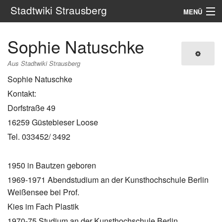
Stadtwiki Strausberg
MENÜ
Navigation
Sophie Natuschke
Portale
Aus Stadtwiki Strausberg
Sophie Natuschke
Suche
Kontakt:
Dorfstraße 49
16259 Güstebieser Loose
Tel. 033452/ 3492
1950 in Bautzen geboren
1969-1971 Abendstudium an der Kunsthochschule Berlin
Weißensee bei Prof.
Kies im Fach Plastik
1970-75 Studium an der Kunsthochschule Berlin