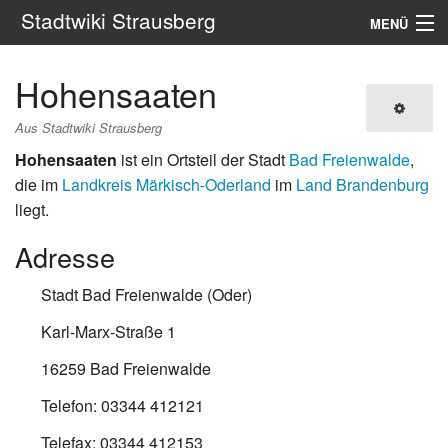
Stadtwiki Strausberg
MENÜ
Navigation
Hohensaaten
Portale
Aus Stadtwiki Strausberg
Hohensaaten
ist ein Ortsteil der Stadt
Bad Freienwalde
,
Suche
die im
Landkreis Märkisch-Oderland
im
Land Brandenburg
liegt.
Adresse
Stadt Bad Freienwalde (Oder)
Karl-Marx-Straße 1
16259 Bad Freienwalde
Telefon: 03344 412121
Telefax: 03344 412153