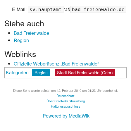
E-Mail:
(at)
sv.hauptamt
bad-freienwalde.de
Siehe auch
Bad Freienwalde
Region
Weblinks
Offizielle Webpräsenz „Bad Freienwalde“
Kategorien
:
Region
Stadt Bad Freienwalde (Oder)
Diese Seite wurde zuletzt am 12. Februar 2010 um 21:23 Uhr bearbeitet.
Datenschutz
Über Stadtwiki Strausberg
Haftungsausschluss
Powered by MediaWiki