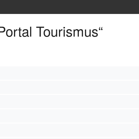
ht
Portal Tourismus“
phie
chte
heit
nd Kultur
n