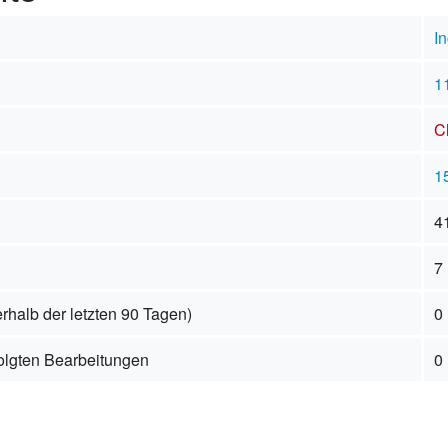
In
1
C
15
4
7
rhalb der letzten 90 Tagen)
0
folgten Bearbeitungen
0