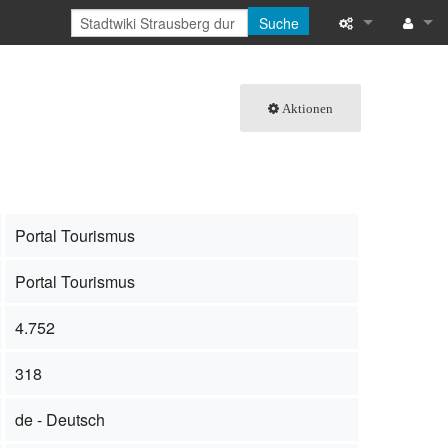
Suche
Links auf diese
Benu
Aktionen
Änderungen an 
Anm
Spezialseiten
Seiten­informat
Portal Tourismus
Letzte Änderu
Portal Tourismus
Hilfe
4.752
318
de - Deutsch