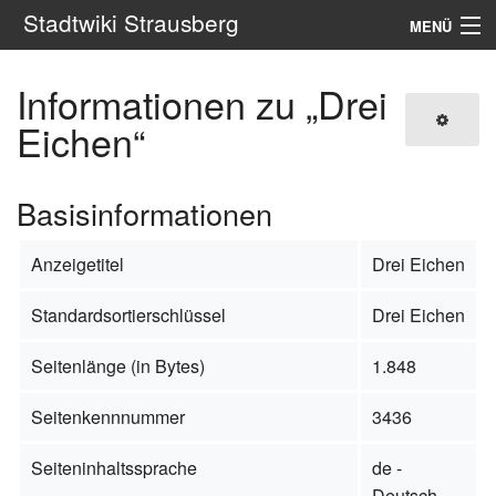
Stadtwiki Strausberg
MENÜ
Navigation
Informationen zu „Drei
Portale
Eichen“
Suche
Basisinformationen
Anzeigetitel
Drei Eichen
Standardsortierschlüssel
Drei Eichen
Seitenlänge (in Bytes)
1.848
Seitenkennnummer
3436
Seiteninhaltssprache
de -
Deutsch