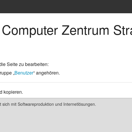
ht
te Computer Zentrum St
phie
chte
die Seite zu bearbeiten:
ruppe „
Benutzer
“ angehören.
heit
d kopieren.
nd Kultur
n