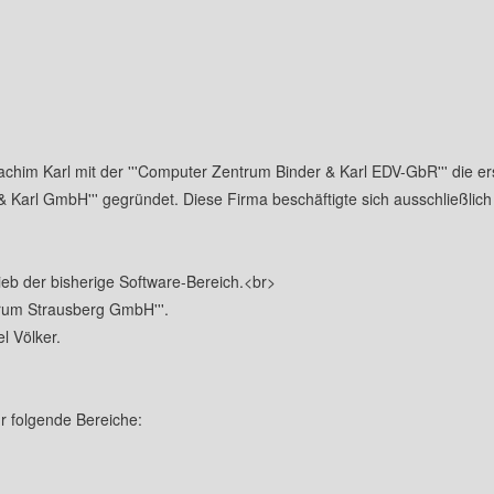
s
erg
mus
aft