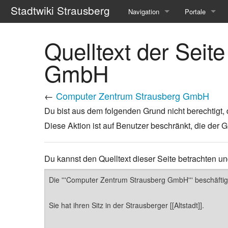
Stadtwiki Strausberg
Navigation
Portale
Hauptseite
Portal Übersic
Quelltext der Sei
Organisationsportal
Portal Bildung
GmbH
Letzte Änderungen
Portal Geogra
←
Computer Zentrum Strausberg GmbH
Zufällige Seite
Portal Geschi
Du bist aus dem folgenden Grund nicht berechtigt, 
Diese Aktion ist auf Benutzer beschränkt, die der G
Hilfe
Portal Gesund
Spende
Portal Jugend
Du kannst den Quelltext dieser Seite betrachten un
Portal Kunst u
Portal Region
Portal Seniore