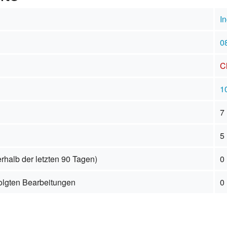
In
0
C
10
7
5
rhalb der letzten 90 Tagen)
0
folgten Bearbeitungen
0