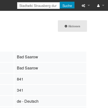
Suche
Links auf diese
Benu
Aktionen
Änderungen an 
Anm
Spezialseiten
Seiten­informat
Bad Saarow
Letzte Änderu
Bad Saarow
Hilfe
841
341
de - Deutsch