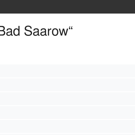
ht
„Bad Saarow“
phie
chte
heit
nd Kultur
n